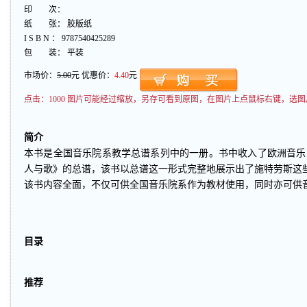
印 次：
纸 张： 胶版纸
I S B N ： 9787540425289
包 装： 平装
市场价：
5.00
元 优惠价：
4.40
元
点击：
1000 图片可能经过缩放，另存可看到原图，在图片上点鼠标右键，选图
简介
本书是全国音乐院系教学总谱系列中的一册。书中收入了欧洲音乐巨匠
人与歌》的总谱，该书以总谱这一形式完整地展示出了施特劳斯这
该书内容全面，不仅可供全国音乐院系作为教材使用，同时亦可供
目录
推荐