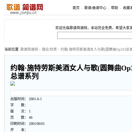
首页
-
歌谱/曲谱中心
-
帮助
-
收藏
欢迎光临歌谱简谱网，本站完全免费，希望大家
当前位置:
歌谱简谱网
>
理论/欣赏
> 约翰·施特劳斯美酒女人与歌(圆舞曲Op333
约翰·施特劳斯美酒女人与歌(圆舞曲Op3
总谱系列
出版时间： 2001-6-1
字 数：
版 次： 1
页 数： 46
印刷时间： 2001/06/01
开 本：