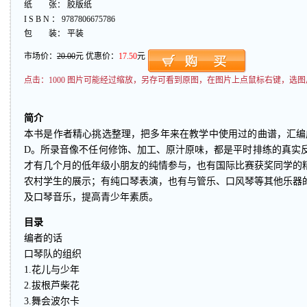
纸 张： 胶版纸
I S B N ： 9787806675786
包 装： 平装
市场价：
20.00
元 优惠价：
17.50
元
点击：
1000 图片可能经过缩放，另存可看到原图，在图片上点鼠标右键，选图
简介
本书是作者精心挑选整理，把多年来在教学中使用过的曲谱，汇编
D。所录音像不任何修饰、加工、原汁原味，都是平时排练的真实反
才有几个月的低年级小朋友的纯情参与，也有国际比赛获奖同学的
农村学生的展示；有纯口琴表演，也有与管乐、口风琴等其他乐器
及口琴音乐，提高青少年素质。
目录
编者的话
口琴队的组织
1.花儿与少年
2.拔根芦柴花
3.舞会波尔卡