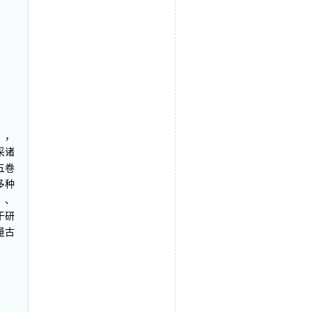
》，
采诸
五卷
多种
》、
于研
量古