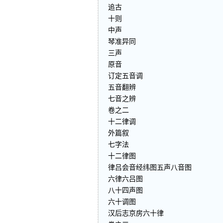
追古
十则
中声
琴准异同
三声
原音
订定五音调
五音翻辨
七音之辨
卷之二
十二律调
外篇叙
七字法
十二律图
律吕会音经纬图五声八音图
六律六吕图
八十四声图
六十调图
汉后志京房六十律