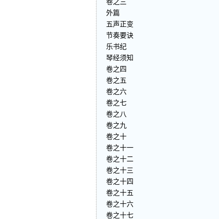
卷之三
外篇
五声正变
节奏要诀
乐书纪
琴经须知
卷之四
卷之五
卷之六
卷之七
卷之八
卷之九
卷之十
卷之十一
卷之十二
卷之十三
卷之十四
卷之十五
卷之十六
卷之十七