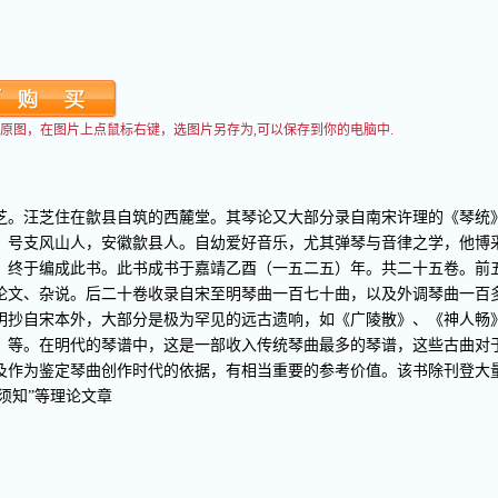
看到原图，在图片上点鼠标右键，选图片另存为,可以保存到你的电脑中.
芝。汪芝住在歙县自筑的西麓堂。其琴论又大部分录自南宋许理的《琴统
，号支风山人，安徽歙县人。自幼爱好音乐，尤其弹琴与音律之学，他博
，终于编成此书。此书成书于嘉靖乙酉（一五二五）年。共二十五卷。前
论文、杂说。后二十卷收录自宋至明琴曲一百七十曲，以及外调琴曲一百
明抄自宋本外，大部分是极为罕见的远古遗响，如《广陵散》、《神人畅
》等。在明代的琴谱中，这是一部收入传统琴曲最多的琴谱，这些古曲对
及作为鉴定琴曲创作时代的依据，有相当重要的参考价值。该书除刊登大
须知”等理论文章