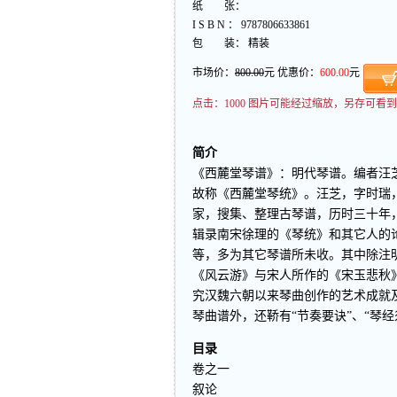
纸 张：
I S B N ： 9787806633861
包 装： 精装
市场价：
800.00
元 优惠价：
600.00
元
点击：
1000 图片可能经过缩放，另存可
简介
《西麓堂琴谱》：明代琴谱。编者汪
故称《西麓堂琴统》。汪芝，字时瑞
家，搜集、整理古琴谱，历时三十年
辑录南宋徐理的《琴统》和其它人的
等，多为其它琴谱所未收。其中除注
《风云游》与宋人所作的《宋玉悲秋
究汉魏六朝以来琴曲创作的艺术成就
琴曲谱外，还鞒有“节奏要诀”、“琴经
目录
卷之一
叙论