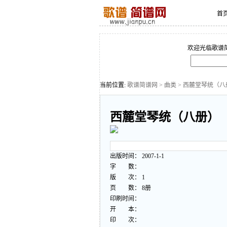
首
欢迎光临歌谱
当前位置:
歌谱简谱网
>
曲类
> 西麓堂琴统（八
西麓堂琴统（八册）
出版时间： 2007-1-1
字 数：
版 次： 1
页 数： 8册
印刷时间：
开 本：
印 次：