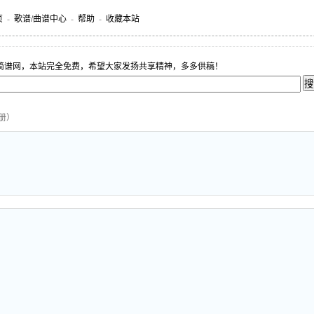
页
-
歌谱/曲谱中心
-
帮助
-
收藏本站
简谱网，本站完全免费，希望大家发扬共享精神，多多供稿！
册）