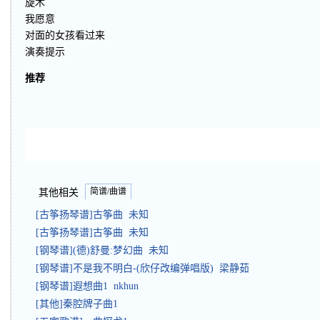
旋木
我愿意
对面的女孩看过来
演奏提示
推荐
简谱/曲谱
其他相关
[古筝扬琴谱]古筝曲 未知
[古筝扬琴谱]古筝曲 未知
[钢琴谱](德)舒曼:梦幻曲 未知
[钢琴谱]不是我不明白-(欣仔改编弹唱版) 梁静茹
[钢琴谱]遐想曲1 nkhun
[其他]秦腔牌子曲1