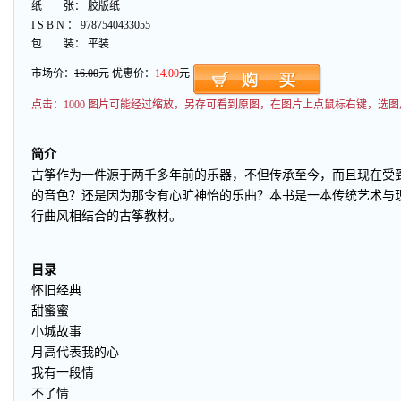
纸 张： 胶版纸
I S B N ： 9787540433055
包 装： 平装
市场价：
16.00
元 优惠价：
14.00
元
点击：
1000 图片可能经过缩放，另存可看到原图，在图片上点鼠标右键，选图
简介
古筝作为一件源于两千多年前的乐器，不但传承至今，而且现在受
的音色？还是因为那令有心旷神怡的乐曲？本书是一本传统艺术与
行曲风相结合的古筝教材。
目录
怀旧经典
甜蜜蜜
小城故事
月高代表我的心
我有一段情
不了情