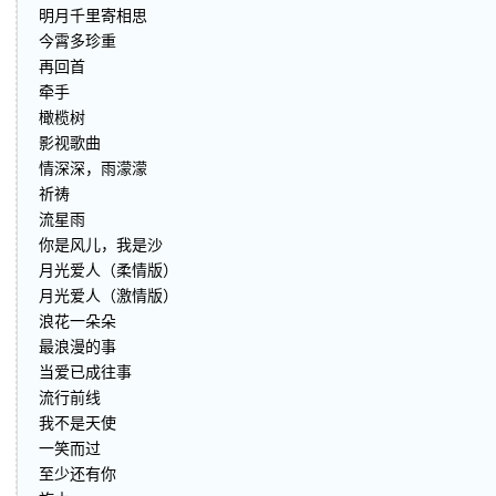
明月千里寄相思
今霄多珍重
再回首
牵手
橄榄树
影视歌曲
情深深，雨濛濛
祈祷
流星雨
你是风儿，我是沙
月光爱人（柔情版）
月光爱人（激情版）
浪花一朵朵
最浪漫的事
当爱已成往事
流行前线
我不是天使
一笑而过
至少还有你