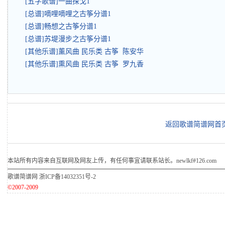
[五字歌谱]一曲探戈1
[总谱]嘀哩嘀哩之古筝分谱1
[总谱]畅想之古筝分谱1
[总谱]苏堤漫步之古筝分谱1
[其他乐谱]薰风曲 民乐类 古筝 陈安华
[其他乐谱]熏风曲 民乐类 古筝 罗九香
返回歌谱简谱网首
本站所有内容来自互联网及网友上传，有任何事宜请联系站长。newlkf#126.com
歌谱简谱网
浙ICP备14032351号-2
©2007-2009