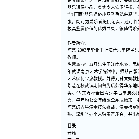
整套曲集所选曲目清新雅致、委婉悦
器乐通俗小品，着实令人安闲轻松，
“流行雨”器乐通俗小品系列选曲精
张，既可为爱乐者提供范奏，还可作
极具鉴赏价值的优秀曲集，很值得珍
作者简介：
陈慧 2003年毕业于上海音乐学院
教师。
陈慧1979年12月出生于江南水乡、
年就读南京艺术学院附中，师从古筝演
艺术家何宝泉教授。并得到孙文妍教
陈慧在校就读期间曾先后获得华东地
奖、95'东方杯全国青少年古筝演
秀，每年均获全年级或全系成绩第一
陈慧的古筝演奏技法娴熟，演奏极富激
熟、深圳举办个人独奏音乐会，并出
目录
开篇