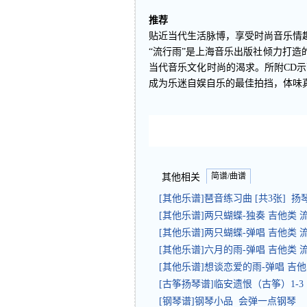
推荐
贴近当代生活脉博，享受时尚音乐情
“流行雨”是上海音乐出版社倾力打
当代音乐文化时尚的渴求。所附CD
成为乐迷自娱自乐的最佳拍挡，体味
简谱/曲谱
其他相关
[其他乐谱]琶音练习曲 [共3张] 
[其他乐谱]两只蝴蝶-独奏 吉他类 
[其他乐谱]两只蝴蝶-弹唱 吉他类 
[其他乐谱]六月的雨-弹唱 吉他类 
[其他乐谱]想谈恋爱的雨-弹唱 吉他
[古筝扬琴谱]临安遗恨（古筝）1-
[钢琴谱]钢琴小品 会弹一点钢琴