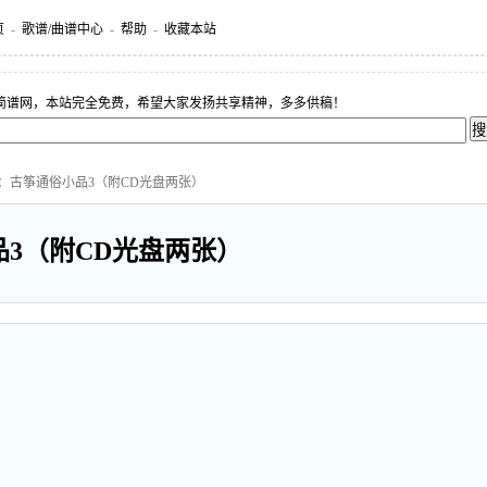
页
-
歌谱/曲谱中心
-
帮助
-
收藏本站
简谱网，本站完全免费，希望大家发扬共享精神，多多供稿！
雨：古筝通俗小品3（附CD光盘两张）
3（附CD光盘两张）