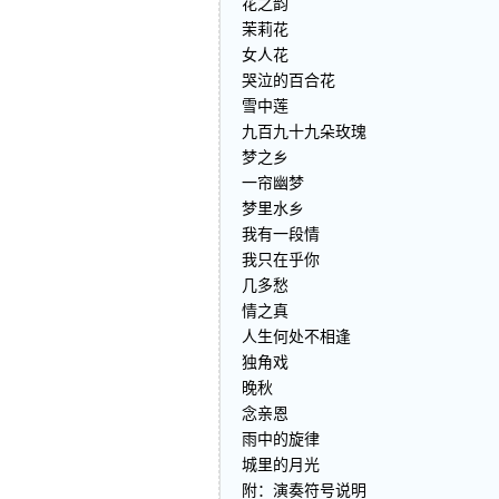
花之韵
茉莉花
女人花
哭泣的百合花
雪中莲
九百九十九朵玫瑰
梦之乡
一帘幽梦
梦里水乡
我有一段情
我只在乎你
几多愁
情之真
人生何处不相逢
独角戏
晚秋
念亲恩
雨中的旋律
城里的月光
附：演奏符号说明