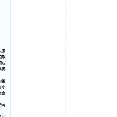
友意
国歌
顺应
演奏
和推
俗小
定会
示每