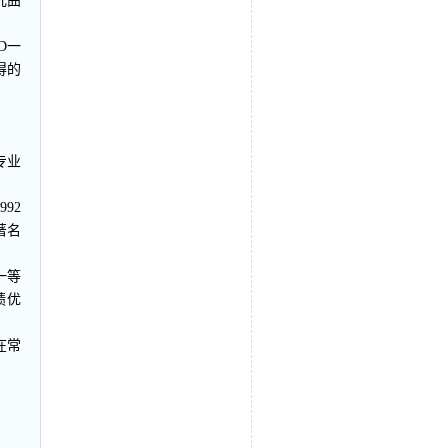
几曲
D一
得的
专业
92
著名
一等
绩优
在常