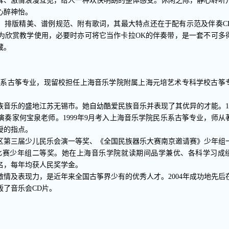
耳、激情浪漫互见，给人一种欢快明朗的整体感受。休闲之际，静心聆听
心醉神怡。
当、排版精美、谱例规范、附有歌词，其最大特点还在于配有示范及伴奏C
为欣赏教学使用，必要时亦可将它当作卡拉OK的伴奏带，是一套不可多
藏。
民乐系古筝专业，现留校担任上海音乐学院附属上海元培艺术专科学校古筝
民族音乐的盛地江苏无锡市。她自幼酷爱民族音乐并表现了其优异的才能。19
奏家何宝泉老师。1999年9月考入上海音乐学院民乐系古筝专业，师从
授的指点。
区第三届少儿民乐会演一等奖、《全国民族器乐大赛南京邀请赛》少年组
奏比赛少年组二等奖。她在上海音乐学院就读期间品学兼优、各科学习成
名，每年均获人民奖学金。
情及表现力，是近年来全国古筝界少有的优秀人才。2004年成功地先后
版了音乐会CD片。