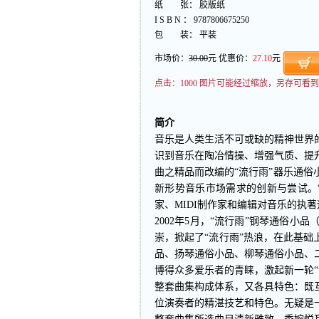
纸 张： 胶版纸
I S B N ： 9787806675250
包 装： 平装
市场价：
30.00
元 优惠价：
27.10
元
点击：
1000 图片可能经过缩放，另存可
简介
音乐是人类生活不可或缺的精神世界
识到音乐在陶冶情操、增强气质、提
曲之精品而改编的“流行雨”器乐通
新形势音乐市场需求的创新与尝试。
家、MIDI制作家和编辑对音乐的执
2002年5月，“流行雨”钢琴通俗
崇，掀起了“流行雨”热浪，在此基础
品、扬琴通俗小品、柳琴通俗小品、
博得众多爱乐者的青睐，激起新一轮“
整套曲集构成体系，又各具特色：既
位演奏者的精湛技艺和特色。无疑是