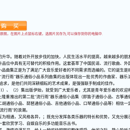
看到原图，在图片上点鼠标右键，选图片另存为,可以保存到你的电脑中.
的升华。随着对外开放步伐的加快，人民生活水平的提高，越来越多的朋
升品位中具有无可替代的积极作用。这套荟萃了中国民谣、流行歌曲、外
俗小品曲集正是为了满足广大音乐爱好者的不同需求而选编的。它的诞生是
“流行雨”器乐通俗小品系列曲集的出版体现出一批优秀的作曲家、器乐
著追求，是他们共同深耕细耘的艺术成果，是强强联手制成的佳作。
小品（1）、（2）集出版伊始，就受到广大爱乐者，尤其是青年爱乐者的欢迎
上隆重推出的第二批“流行雨”器乐通俗小品集（即笛子通俗小品、古筝通
二胡通俗小品、琵琶通俗小品、吉他通俗小品、口琴通俗小品等）相信一
流行雨”的浪潮。
互为相通，又风格各异，；既充分发挥各类乐器的特长和优势，又充分展
一套欣赏学习、自娱自乐的多功能音乐丛书。