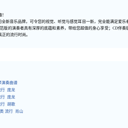
趣！
造的全新音乐品牌，可令您的视觉、听觉与感觉耳目一新，完全能满足爱乐
示范版的演奏者具有深厚的底蕴和素养，带给您超值的身心享受；CD伴奏
真正的流行时尚。
扬琴演奏曲谱
流行 庞龙
流行 庞龙
流行 胡歌
类 流行 肖山
3