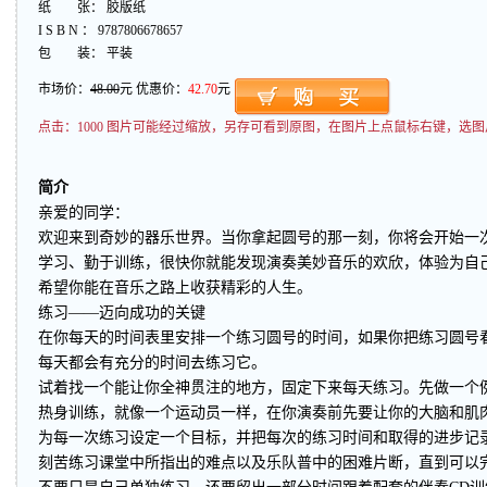
纸 张： 胶版纸
I S B N ： 9787806678657
包 装： 平装
市场价：
48.00
元 优惠价：
42.70
元
点击：
1000 图片可能经过缩放，另存可看到原图，在图片上点鼠标右键，选图
简介
亲爱的同学：
欢迎来到奇妙的器乐世界。当你拿起圆号的那一刻，你将会开始一
学习、勤于训练，很快你就能发现演奏美妙音乐的欢欣，体验为自
希望你能在音乐之路上收获精彩的人生。
练习——迈向成功的关键
在你每天的时间表里安排一个练习圆号的时间，如果你把练习圆号
每天都会有充分的时间去练习它。
试着找一个能让你全神贯注的地方，固定下来每天练习。先做一个
热身训练，就像一个运动员一样，在你演奏前先要让你的大脑和肌
为每一次练习设定一个目标，并把每次的练习时间和取得的进步记
刻苦练习课堂中所指出的难点以及乐队普中的困难片断，直到可以