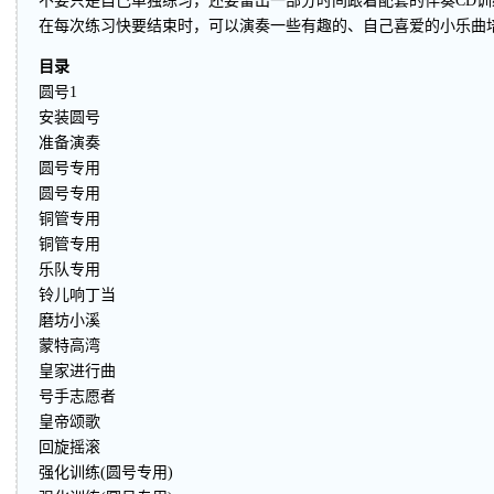
不要只是自己单独练习，还要留出一部分时间跟着配套的伴奏CD训
在每次练习快要结束时，可以演奏一些有趣的、自己喜爱的小乐曲
目录
圆号1
安装圆号
准备演奏
圆号专用
圆号专用
铜管专用
铜管专用
乐队专用
铃儿响丁当
磨坊小溪
蒙特高湾
皇家进行曲
号手志愿者
皇帝颂歌
回旋摇滚
强化训练(圆号专用)