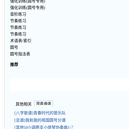
强化训练(圆号专用)
强化训练(圆号专用)
音阶练习
节奏练习
节奏练习
节奏练习
术语表/索引
圆号
圆号指法表
推荐
简谱/曲谱
其他相关
[八字歌谱]青春时代的管乐队
[总谱]我和我的祖国圆号分谱
[其他]d小调两支小提琴协奏曲1-7