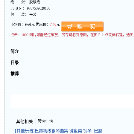
纸 张： 胶版纸
I S B N ： 9787539620138
包 装： 平装
市场价：
8.60
元 优惠价：
7.40
元
点击：
1000 图片可能经过缩放，另存可看到原图，在图片上点鼠标右键，选图
简介
目录
推荐
简谱/曲谱
其他相关
[其他乐谱]巴赫初级钢琴曲集 键盘类 钢琴 巴赫