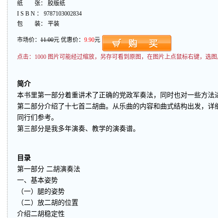
纸 张： 胶版纸
I S B N ： 9787103002834
包 装： 平装
市场价：
11.00
元 优惠价：
9.90
元
点击：
1000 图片可能经过缩放，另存可看到原图，在图片上点鼠标右键，选图
简介
本书里第一部分着重讲术了正确的党政军奏法，同时也对一些方法
第二部分介绍了十七首二胡曲。从乐曲的内容和曲式结构出发，详
同行们参考。
第三部分是我多年演奏、教学的演奏谱。
目录
第一部分 二胡演奏法
一、基本姿势
（一）腿的姿势
（二）放二胡的位置
介绍二胡稳定性