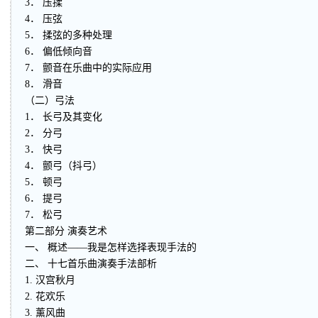
3． 压揉
4． 压弦
5． 揉弦的多种处理
6． 偏低倾向音
7． 颤音在乐曲中的实际应用
8． 滑音
（二）弓法
1． 长弓及其变化
2． 分弓
3． 快弓
4． 颤弓（抖弓）
5． 顿弓
6． 提弓
7． 松弓
第二部分 演奏艺术
一、 概述——我是怎样选择表现手法的
二、 十七首乐曲演奏手法部析
1. 汉宫秋月
2. 花欢乐
3. 薰风曲