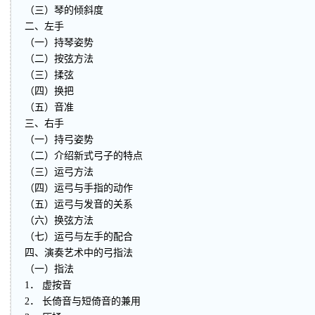
（三）琴的倾斜度
二、左手
（一）持琴姿势
（二）按弦方法
（三）揉弦
（四）换把
（五）音准
三、右手
（一）持弓姿势
（二）介绍新式弓子的特点
（三）运弓方法
（四）运弓与手指的动作
（五）运弓与发音的关系
（六）换弦方法
（七）运弓与左手的配合
四、演奏艺术中的弓指法
（一）指法
1． 虚按音
2． 长倚音与短倚音的兼用