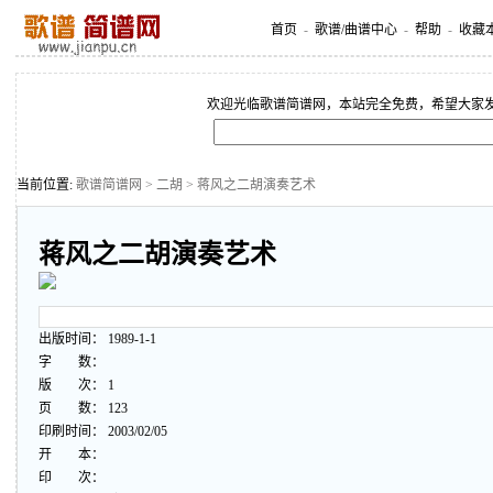
首页
-
歌谱/曲谱中心
-
帮助
-
收藏
欢迎光临歌谱简谱网，本站完全免费，希望大家
当前位置:
歌谱简谱网
>
二胡
> 蒋风之二胡演奏艺术
蒋风之二胡演奏艺术
出版时间： 1989-1-1
字 数：
版 次： 1
页 数： 123
印刷时间： 2003/02/05
开 本：
印 次：