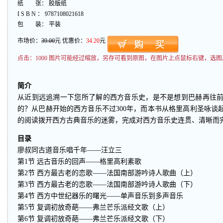
纸 张： 胶版纸
I S B N ： 9787108021618
包 装： 平装
市场价：
39.00
元 优惠价：
34.20
元
点击：
1000 图片可能经过缩放，另存可看到原图，在图片上点鼠标右键，选图
简介
从近到远追溯一下您所了解的西方音乐史，是不是想到巴赫再往
的？从巴赫开始的西方音乐不过300年，而本书从格里高利圣咏谈
的阅读拨开西方古典音乐的迷雾，完成对西方音乐史连贯、清晰而
目录
廖叔同古道音乐唱千年——汪立三
第1节 远古音乐的回声——格里高利素歌
第2节 西方最古老的恋歌——法国南部游吟诗人歌曲（上）
第3节 西方最古老的恋歌——法国南部游吟诗人歌曲（下）
第4节 西方中世纪器乐的曙光——单声音乐到多声音乐
第5节 复调初放奇葩——弗兰芒乐派经文歌（上）
第6节 复调初放奇葩——弗兰芒乐派经文歌（下）