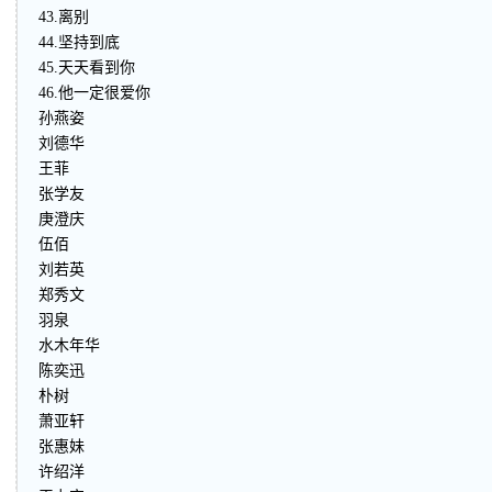
43.离别
44.坚持到底
45.天天看到你
46.他一定很爱你
孙燕姿
刘德华
王菲
张学友
庚澄庆
伍佰
刘若英
郑秀文
羽泉
水木年华
陈奕迅
朴树
萧亚轩
张惠妹
许绍洋