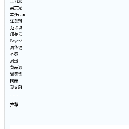
王力宏
吴宗宪
本多ruru
江美琪
范玮琪
邝美云
Beyond
周华健
齐秦
周迅
黄品源
谢霆锋
陶喆
莫文蔚
……
推荐