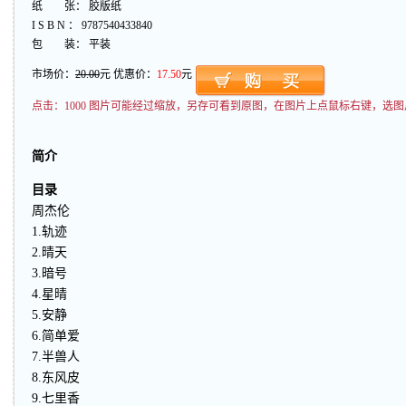
纸 张： 胶版纸
I S B N ： 9787540433840
包 装： 平装
市场价：
20.00
元 优惠价：
17.50
元
点击：
1000 图片可能经过缩放，另存可看到原图，在图片上点鼠标右键，选图
简介
目录
周杰伦
1.轨迹
2.晴天
3.暗号
4.星晴
5.安静
6.简单爱
7.半兽人
8.东风皮
9.七里香