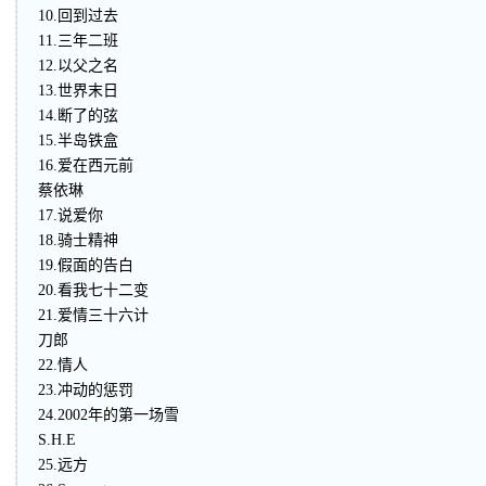
10.回到过去
11.三年二班
12.以父之名
13.世界末日
14.断了的弦
15.半岛铁盒
16.爱在西元前
蔡依琳
17.说爱你
18.骑士精神
19.假面的告白
20.看我七十二变
21.爱情三十六计
刀郎
22.情人
23.冲动的惩罚
24.2002年的第一场雪
S.H.E
25.远方