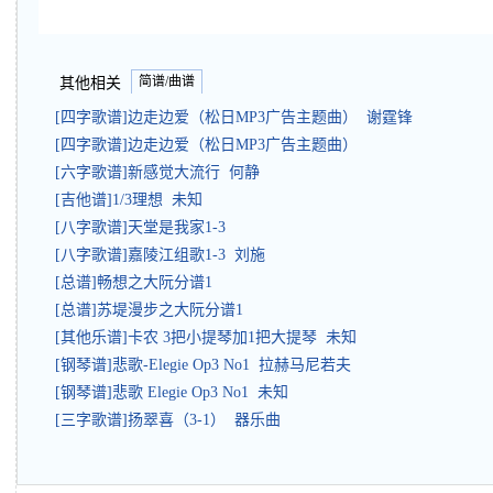
简谱/曲谱
其他相关
[四字歌谱]边走边爱（松日MP3广告主题曲） 谢霆锋
[四字歌谱]边走边爱（松日MP3广告主题曲）
[六字歌谱]新感觉大流行 何静
[吉他谱]1/3理想 未知
[八字歌谱]天堂是我家1-3
[八字歌谱]嘉陵江组歌1-3 刘施
[总谱]畅想之大阮分谱1
[总谱]苏堤漫步之大阮分谱1
[其他乐谱]卡农 3把小提琴加1把大提琴 未知
[钢琴谱]悲歌-Elegie Op3 No1 拉赫马尼若夫
[钢琴谱]悲歌 Elegie Op3 No1 未知
[三字歌谱]扬翠喜（3-1） 器乐曲