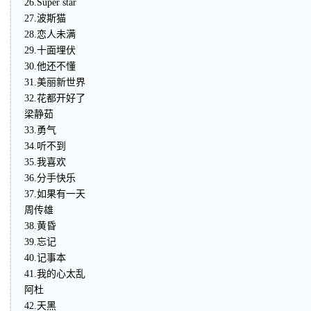
26.Super star
27.波斯猫
28.恋人未满
29.十面埋伏
30.他还不懂
31.美丽新世界
32.花都开好了
梁静茹
33.勇气
34.听不到
35.我喜欢
36.分手快乐
37.如果有一天
周传雄
38.黄昏
39.忘记
40.记事本
41.我的心太乱
阿杜
42.天黑