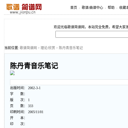
首页
-
歌谱/曲谱中心
-
帮助
-
收藏
欢迎光临歌谱简谱网，本站完全免费，希望大家
当前位置:
歌谱简谱网
>
理论/欣赏
> 陈丹青音乐笔记
陈丹青音乐笔记
出版时间： 2002-3-1
字 数：
版 次： 1
页 数： 333
印刷时间： 2005/11/01
开 本：
印 次：