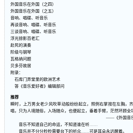
外国音乐在外国（之四）
外国音乐在外国（之五）
音响、唱碟、听音乐
再谈音响、唱碟、听音乐
三谈音响、唱碟、听音乐
浮光掠影百老汇
赴死的演奏
阶级与钢琴
瓦格纳问题
贝多芬故居
附录：
石库门弄堂里的欧洲艺术
答《音乐爱好者》编辑部问
推荐
瞬时，上万男女老少风吹草动般纷纷起立，照例右掌按在左胸，
唱，只为人境随俗，入场随众，也便起立，垂着手臂，茫然环顾全
——《外国音乐在外
音乐不知道自己的命运，不知道谁在听……
音乐并不分分秒秒需要台下的听众……可是耳朵永远醒着。