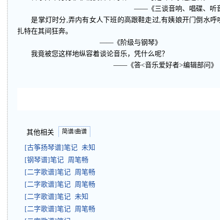
——《三谈音响、唱碟、听音
是掌灯时分,弄内有女人下班的高跟鞋走过,有姨娘开门倒水呼唤
扎特在其间狂奔。
——《阶级与钢琴》
我竟被您这样地纵容着谈论音乐，凭什么呢？
——《答<音乐爱好者>编辑部问》
简谱/曲谱
其他相关
[古筝扬琴谱]笔记 未知
[钢琴谱]笔记 周笔畅
[二字歌谱]笔记 周笔畅
[二字歌谱]笔记 周笔畅
[二字歌谱]笔记 未知
[二字歌谱]笔记 周笔畅