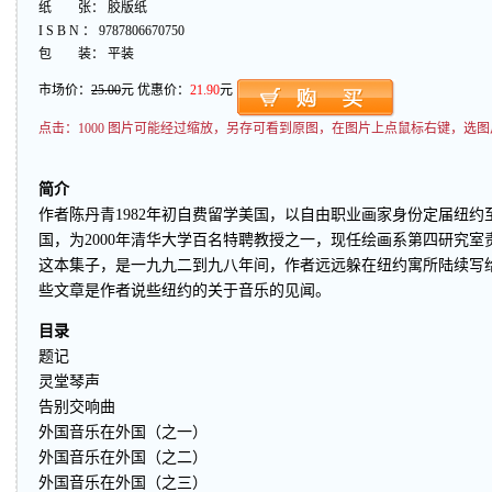
纸 张： 胶版纸
I S B N ： 9787806670750
包 装： 平装
市场价：
25.00
元 优惠价：
21.90
元
点击：
1000 图片可能经过缩放，另存可看到原图，在图片上点鼠标右键，选图
简介
作者陈丹青1982年初自费留学美国，以自由职业画家身份定届纽约
国，为2000年清华大学百名特聘教授之一，现任绘画系第四研究室
这本集子，是一九九二到九八年间，作者远远躲在纽约寓所陆续写
些文章是作者说些纽约的关于音乐的见闻。
目录
题记
灵堂琴声
告别交响曲
外国音乐在外国（之一）
外国音乐在外国（之二）
外国音乐在外国（之三）