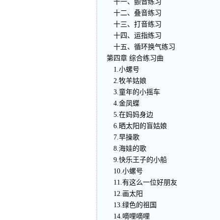
十一、颤音练习
十二、叠音练习
十三、打音练习
十四、运指练习
十五、循环换气练习
第四章 综合练习曲
1.小螺号
2.牧羊姑娘
3.童年的小摇车
4.金凤蝶
5.在妈妈身边
6.晒太阳的盲姑娘
7.早操歌
8.海娃的歌
9.快乐王子的小船
10.小螺号
11.有这么一位好朋友
12.画太阳
13.绿色的祖国
14.嘀哩嘀哩