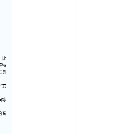
，比
等特
工具
了其
误等
的音