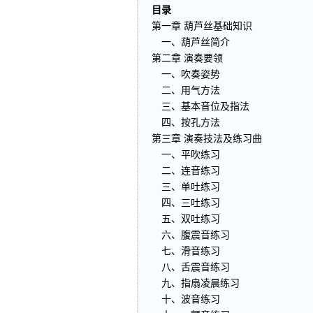
目录
第一章 葫芦丝基础知识
一、葫芦丝简介
第二章 演奏要领
一、吹奏姿势
二、用气方法
三、基本音位及指法
四、按孔方法
第三章 演奏技法及练习曲
一、平吹练习
二、连音练习
三、单吐练习
四、三吐练习
五、双吐练习
六、腹震音练习
七、滑音练习
八、舌震音练习
九、指扇凌晨练习
十、波音练习