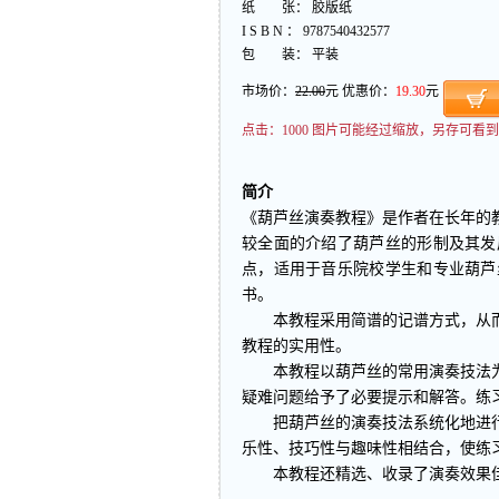
纸 张： 胶版纸
I S B N ： 9787540432577
包 装： 平装
市场价：
22.00
元 优惠价：
19.30
元
点击：
1000 图片可能经过缩放，另存可
简介
《葫芦丝演奏教程》是作者在长年的
较全面的介绍了葫芦丝的形制及其发
点，适用于音乐院校学生和专业葫芦
书。
本教程采用简谱的记谱方式，从而
教程的实用性。
本教程以葫芦丝的常用演奏技法为
疑难问题给予了必要提示和解答。练
把葫芦丝的演奏技法系统化地进行
乐性、技巧性与趣味性相结合，使练
本教程还精选、收录了演奏效果佳