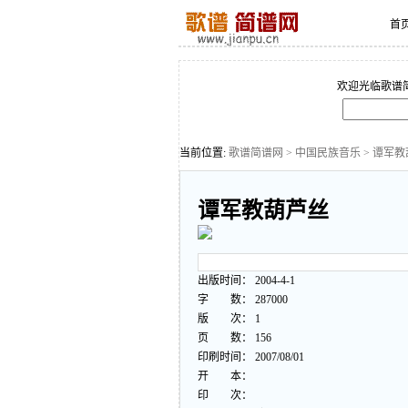
首
欢迎光临歌谱
当前位置:
歌谱简谱网
>
中国民族音乐
> 谭军
谭军教葫芦丝
出版时间： 2004-4-1
字 数： 287000
版 次： 1
页 数： 156
印刷时间： 2007/08/01
开 本：
印 次：