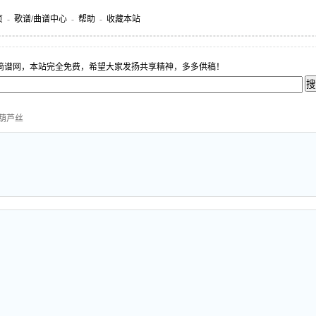
页
-
歌谱/曲谱中心
-
帮助
-
收藏本站
简谱网，本站完全免费，希望大家发扬共享精神，多多供稿！
教葫芦丝