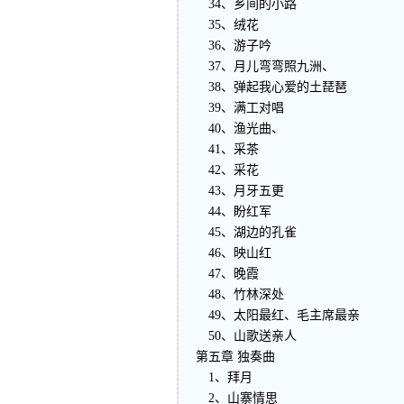
34、乡间的小路
35、绒花
36、游子吟
37、月儿弯弯照九洲、
38、弹起我心爱的土琵琶
39、满工对唱
40、渔光曲、
41、采茶
42、采花
43、月牙五更
44、盼红军
45、湖边的孔雀
46、映山红
47、晚霞
48、竹林深处
49、太阳最红、毛主席最亲
50、山歌送亲人
第五章 独奏曲
1、拜月
2、山寨情思