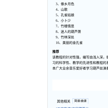
3、傣乡月色
4、山歌
5、孔雀姑娘
6、小卜少
7、竹楼情思
8、迷人的葫芦萧
9、竹林深处
10、美丽的金孔雀
推荐
该教程的针对性强，编写由浅入深，
习的科学性、教学的先进性和教程的
本广大业余音乐爱好者学习葫芦丝演
简谱/曲谱
其他相关