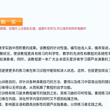
看到原图，在图片上点鼠标右键，选图片另存为,可以保存到你的电脑中.
教学实践中而积累的成果。该教程的针对性强，编写由浅入深，循序渐进
展状况，使该教程更具有练习的科学性、教学的先进性和教程的系统性
丝演奏者，同时，该教程更一本广大业余音乐爱好者学习葫芦丝演奏的
是使更多的练习者在练习过程中能轻松进入状态，这样，也就更加突出
训练目的，并针对各种演奏技巧的方法、要领以及练习中容易出现的错
习者得以无师自通，从而拓展了教程的自学功能。
训练和练习是本教程编写的独到之处，其练习曲的可听性强。重视练习
习者在巩固、深化所学内容的同时又不感到枯燥乏味。
、影响面言语和颇具创新性的葫芦丝独奏曲，以供练习者实践之用。