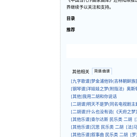
《中国当代作曲家曲库》还将陆续推
界继续予以关注和支持。
目录
推荐
简谱/曲谱
其他相关
[九字歌谱]梦金浦他铃(吉林朝鲜族
[钢琴谱]洋娃娃之梦(附指法) 奥斯
[其他]我用二胡和你说话
[二胡谱]明天不是梦(同名电视剧主题
[二胡谱]什么也没有说(《天府之梦》
[其他乐谱]查尔达斯 民乐类 二胡 
[其他乐谱]沉思 民乐类 二胡 [法]
[其他乐谱]叙事曲 民乐类 二胡 [