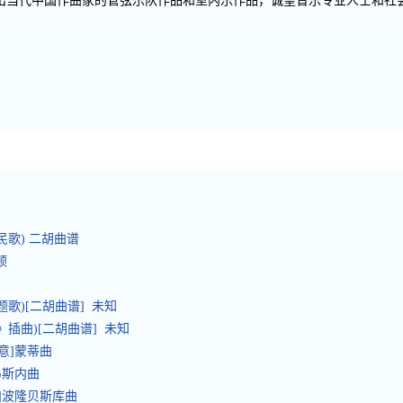
出当代中国作曲家的管弦乐队作品和室内乐作品，诚望音乐专业人士和社
民歌) 二胡曲谱
顿
歌)[二胡曲谱] 未知
插曲)[二胡曲谱] 未知
[意]蒙蒂曲
马斯内曲
罗]波隆贝斯库曲