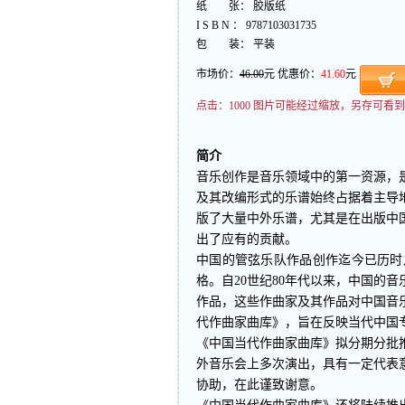
纸 张： 胶版纸
I S B N ： 9787103031735
包 装： 平装
市场价：
46.00
元 优惠价：
41.60
元
点击：
1000 图片可能经过缩放，另存可
简介
音乐创作是音乐领域中的第一资源，
及其改编形式的乐谱始终占据着主导
版了大量中外乐谱，尤其是在出版中
出了应有的贡献。
中国的管弦乐队作品创作迄今已历时
格。自20世纪80年代以来，中国的
作品，这些作曲家及其作品对中国音
代作曲家曲库》，旨在反映当代中国
《中国当代作曲家曲库》拟分期分批
外音乐会上多次演出，具有一定代表
协助，在此谨致谢意。