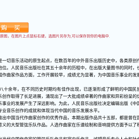
看到原图，在图片上点鼠标右键，选图片另存为,可以保存到你的电脑中.
是一切音乐活动的原生起点，在数百年的中外音乐出版历史中，各类原创
地位。人民音乐出版社在其五十余年的历程中，在出版大量图书的同时，
国作曲家作品方面，工作开展较早，成绩尤为显著，为中国音乐事业的发
八十余年，在不同历史时期均有佳作出现，已逐渐形成了鲜明的中国民
音乐创作取得了长足进展，涌现出了一大批成绩卓著的作曲家和异彩纷呈的
乐事业的发展产生了深远影响。为此，人民音乐出版社决定编辑出版《中
专业音乐创作的成就和体现当代中国的音乐发展水平。
推出中国当代作曲家创作的优秀作品，本期出版作品共十五部，都是曾在
意义的大型管弦乐队作品。人选作曲家在乐谱绘制和音响提供方面予以了