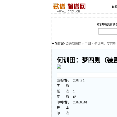
首
欢迎光临歌谱
当前位置:
歌谱简谱网
>
二胡
> 何训田：梦四
何训田：梦四则（装
出版时间： 2007-5-1
字 数：
版 次： 1
页 数： 65
印刷时间： 2007/05/01
开 本：
印 次：