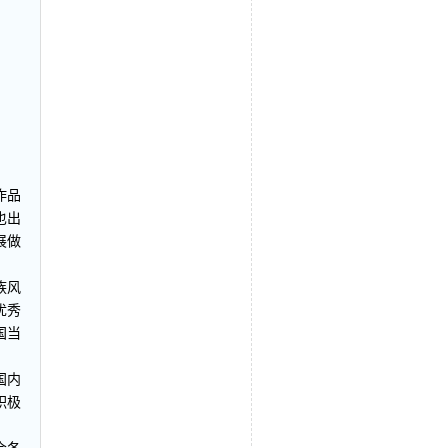
作品
也出
展做
族风
优秀
国当
国内
积极