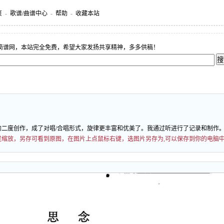
页
-
歌谱/曲谱中心
-
帮助
-
收藏本站
简谱网，本站完全免费，希望大家发扬共享精神，多多供稿！
二度创作，成了对唱/合唱形式，旋律更丰富和优美了。我通过听进行了记录和制作
能经过缩放，另存可看到原图，在图片上点鼠标右键，选图片另存为,可以保存到你的电脑中