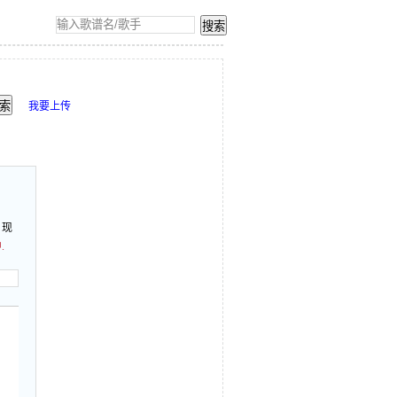
我要上传
。现
.