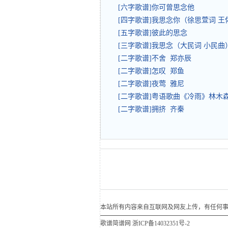
[六字歌谱]你可曾思念他
[四字歌谱]我思念你（徐思萱词 
[五字歌谱]彼此的思念
[三字歌谱]我思念（大民词 小民
[二字歌谱]不舍 郑亦辰
[二字歌谱]怎叹 郑鱼
[二字歌谱]夜莺 雅尼
[二字歌谱]粤语歌曲《冷雨》林
[二字歌谱]拥挤 齐秦
本站所有内容来自互联网及网友上传，有任何事宜请联系
歌谱简谱网
浙ICP备14032351号-2