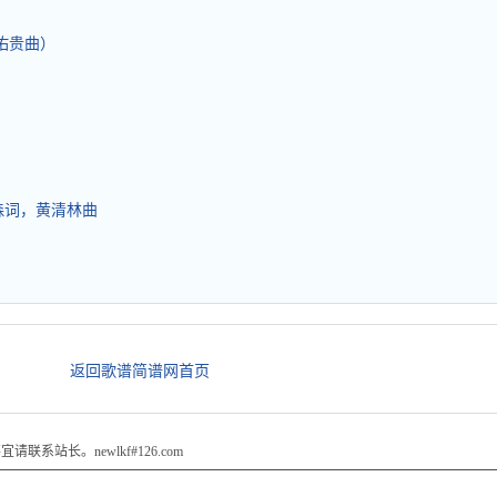
王佑贵曲）
曲）
木森词，黄清林曲
返回歌谱简谱网首页
站长。newlkf#126.com