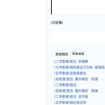
(归定康)
简谱/曲谱
其他相关
[二字歌谱]思念 李海颖
[七字歌谱]我的思念只为你 望海高
[五字歌谱]这就是思念
[吉他谱]思念 塞尔维亚 制谱
[二字歌谱]思念
[吉他谱]思念 塞尔维亚 制谱
[二字歌谱]思念 肖华胜
[五字歌谱]我在思念你