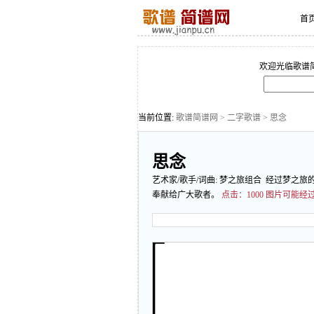
首
欢迎光临歌谱
当前位置:
歌谱简谱网
>
二字歌谱
> 思念
思念
艺术家/歌手/词曲:
梦之旅组合
经过梦之旅的
奉献给广大歌者。
点击：
1000 图片可