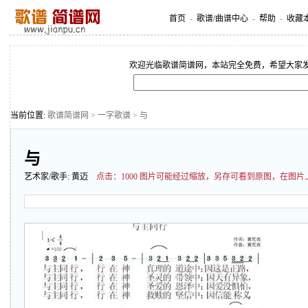
首页
-
歌谱/曲谱中心
-
帮助
-
收藏
欢迎光临歌谱简谱网，本站完全免费，希望大家
当前位置:
歌谱简谱网
>
一字歌谱
> 与
与
艺术家/歌手:
黄迈
点击：
1000 图片可能经过缩放，另存可看到原图，在图