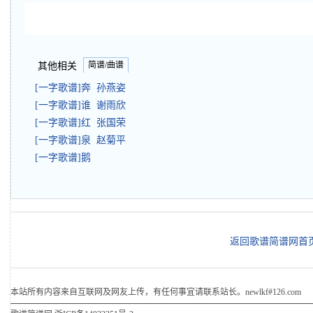
简谱/曲谱
其他相关
[一字歌谱]奔 孙燕姿
[一字歌谱]谁 谢雨欣
[一字歌谱]红 张国荣
[一字歌谱]泉 赵菊平
[一字歌谱]鹅
返回歌谱简谱网首
本站所有内容来自互联网及网友上传，有任何事宜请联系站长。newlkf#126.com