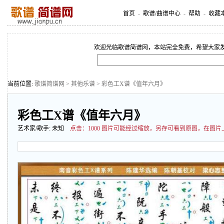
首页
-
歌谱/曲谱中心
-
帮助
-
收藏
欢迎光临歌谱简谱网，本站完全免费，希望大家
当前位置:
歌谱简谱网
>
其他乐谱
> 彩色工X谱《值年六月》
彩色工X谱《值年六月》
艺术家/歌手:
未知
点击：
1000 图片可能经过缩放，另存可看到原图，在图