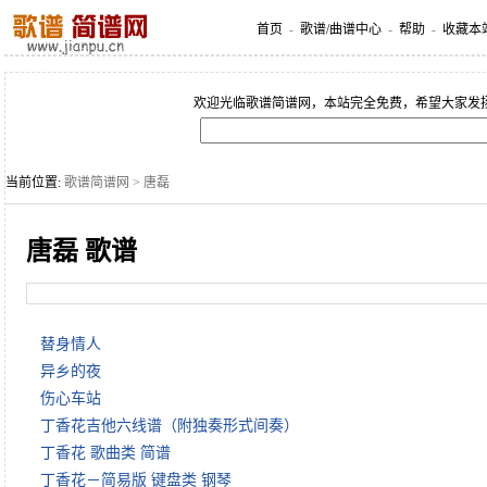
首页
-
歌谱/曲谱中心
-
帮助
-
收藏本
欢迎光临歌谱简谱网，本站完全免费，希望大家发
当前位置:
歌谱简谱网
> 唐磊
唐磊 歌谱
替身情人
异乡的夜
伤心车站
丁香花吉他六线谱（附独奏形式间奏）
丁香花 歌曲类 简谱
丁香花－简易版 键盘类 钢琴