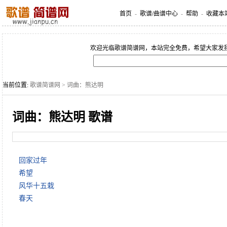
首页
-
歌谱/曲谱中心
-
帮助
-
收藏本
欢迎光临歌谱简谱网，本站完全免费，希望大家发
当前位置:
歌谱简谱网
> 词曲：熊达明
词曲：熊达明 歌谱
回家过年
希望
风华十五栽
春天